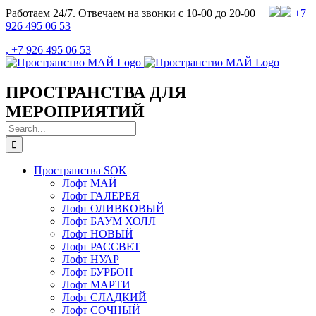
Skip
Работаем 24/7. Отвечаем на звонки с 10-00 до 20-00
+7
to
926 495 06 53
content
, +7 926 495 06 53
ПРОСТРАНСТВА ДЛЯ
МЕРОПРИЯТИЙ
Search
for:
Пространства SOK
Лофт МАЙ
Лофт ГАЛЕРЕЯ
Лофт ОЛИВКОВЫЙ
Лофт БАУМ ХОЛЛ
Лофт НОВЫЙ
Лофт РАССВЕТ
Лофт НУАР
Лофт БУРБОН
Лофт МАРТИ
Лофт СЛАДКИЙ
Лофт СОЧНЫЙ