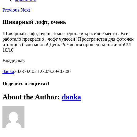
Previous
Next
Шикарный лофт, очень
Шикарный лофт, очень атмосферное и красивое место . Все
работало прекрасно , лофт чудесен! Пространства для фоточек
и танцев было много! День Рождения прошел на отлично!!!!!
10/10
Владислав
danka
2023-02-02T23:09:29+03:00
Поделись в соцсетях!
facebook
whatsapp
vk
Email
About the Author:
danka