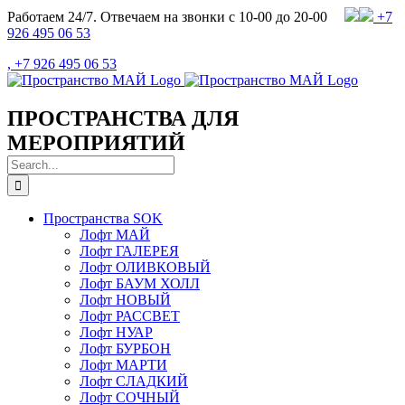
Skip
Работаем 24/7. Отвечаем на звонки с 10-00 до 20-00
+7
to
926 495 06 53
content
, +7 926 495 06 53
ПРОСТРАНСТВА ДЛЯ
МЕРОПРИЯТИЙ
Search
for:
Пространства SOK
Лофт МАЙ
Лофт ГАЛЕРЕЯ
Лофт ОЛИВКОВЫЙ
Лофт БАУМ ХОЛЛ
Лофт НОВЫЙ
Лофт РАССВЕТ
Лофт НУАР
Лофт БУРБОН
Лофт МАРТИ
Лофт СЛАДКИЙ
Лофт СОЧНЫЙ