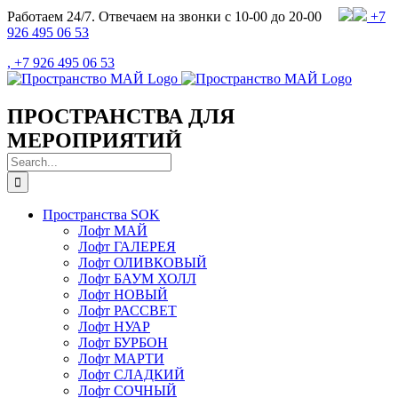
Skip
Работаем 24/7. Отвечаем на звонки с 10-00 до 20-00
+7
to
926 495 06 53
content
, +7 926 495 06 53
ПРОСТРАНСТВА ДЛЯ
МЕРОПРИЯТИЙ
Search
for:
Пространства SOK
Лофт МАЙ
Лофт ГАЛЕРЕЯ
Лофт ОЛИВКОВЫЙ
Лофт БАУМ ХОЛЛ
Лофт НОВЫЙ
Лофт РАССВЕТ
Лофт НУАР
Лофт БУРБОН
Лофт МАРТИ
Лофт СЛАДКИЙ
Лофт СОЧНЫЙ