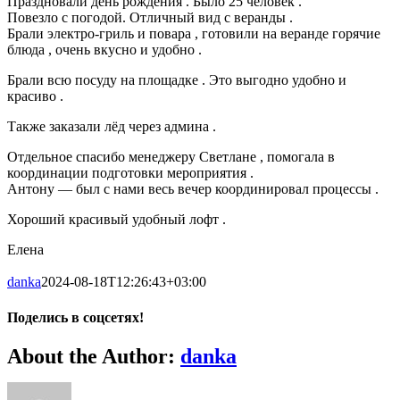
Праздновали день рождения . Было 25 человек .
Повезло с погодой. Отличный вид с веранды .
Брали электро-гриль и повара , готовили на веранде горячие
блюда , очень вкусно и удобно .
Брали всю посуду на площадке . Это выгодно удобно и
красиво .
Также заказали лёд через админа .
Отдельное спасибо менеджеру Светлане , помогала в
координации подготовки мероприятия .
Антону — был с нами весь вечер координировал процессы .
Хороший красивый удобный лофт .
Елена
danka
2024-08-18T12:26:43+03:00
Поделись в соцсетях!
facebook
whatsapp
vk
Email
About the Author:
danka